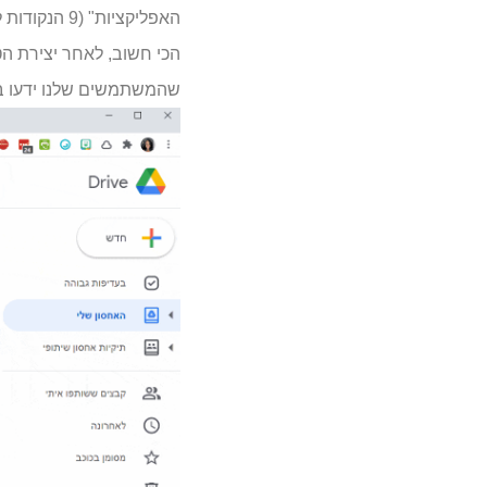
האפליקציות" (9 הנקודות ליד תמונת הפרופיל שלנו) / דרך לחיצה על כפתור "חדש" או דרך הכתובת: http://forms.google.com/.
הכי חשוב, לאחר יצירת הטו
שהמשתמשים שלנו ידעו ב