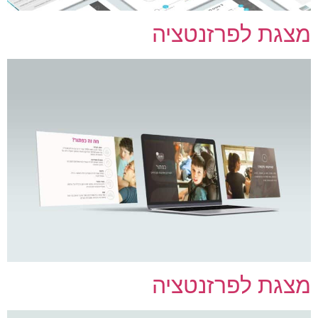
צגת לפרזנטציה
צגת לפרזנטציה