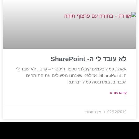
לא עובד לי ה- SharePoint
אאוצ', כמה פעמים קיבלתי טלפון היסטרי – קרן… לא עובד לי
ה- SharePoint. אז לפני שאנחנו מפעילים את התותחים
הכבדים, בואו ננסה כמה דברים:
קראו עוד »
02/12/2019
אין תגובות