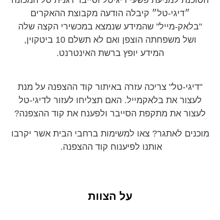
הסוכנת למניעת פשעי דיגיטל וסייבר דגנית טל המכונה
״דיגי-טל״ קיבלה הודעה מקבוצת ההאקרים
"בלאק-מייל" שהמידע שנמצא במכשירי הקצה שלה
ושל משפחתה הוצפן ואם לא תשלם 10 ביטקוין,
המידע יופץ ברשת האינטרנט.
"דיגי-טל" צריכה עזרה באיתור קוד ההצפנה על מנת
לעצור את בלאקמייל.
האם תצליחו לעזור לדיגי-טל
לעצור את מתקפת הסייבר ולפענח את קוד ההצפנה?
מוכנים לאתגר? צאו למשימות ברחבי הבית אשר יקרבו
אותנו לפיענוח קוד ההצפנה.
על הצוות