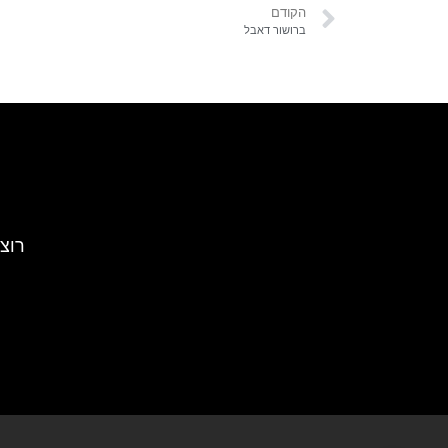
הקודם
ברושור דאבל
רוצ