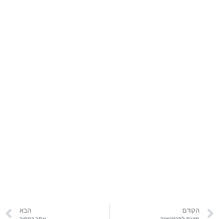
הקודם
הבא
מצגת לפרזנטציה
אתר כפתור