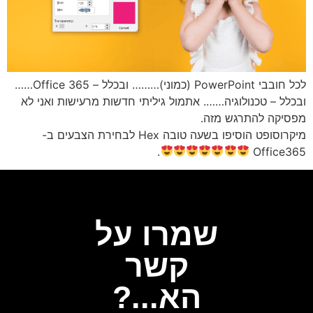
לכל חובבי PowerPoint (כמוני)……… ובכלל – Office 365……
כלל – טכנולוגיה……. אתמול גיליתי חדשות מרעישות ואני לא
פסיקה להתרגש מזה.
מיקרוסופט הוסיפו בשעה טובה Hex לבחירת הצבעים ב-
.
Office36
שמרו על
קשר
הא...?