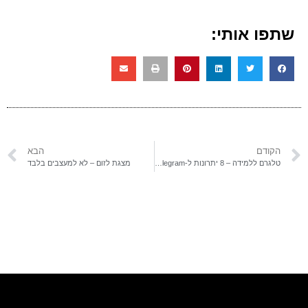
שתפו אותי:
הקודם
הבא
טלגרם ללמידה – 8 יתרונות ל-Telegram
מצגת לזום – לא למעצבים בלבד